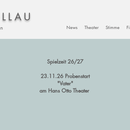
LLAU
in
News
Theater
Stimme
F
Spielzeit 26/27
23.11.26 Probenstart
"Vater"
am Hans Otto Theater